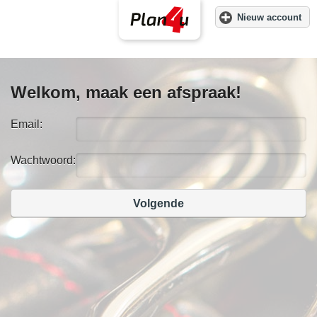
Nieuw account
Welkom, maak een afspraak!
Email:
Wachtwoord:
Volgende